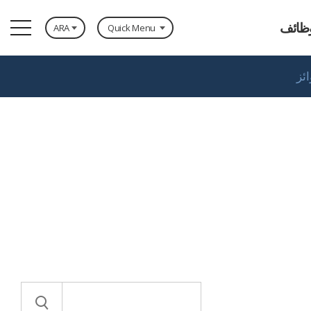
ظائف
ARA
Quick Menu
ائز
توظيف
الجوائز
إتصل بنا
غط المتوسط / العالي
نظام SKID