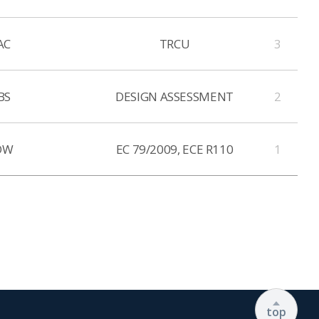
AC
TRCU
3
BS
DESIGN ASSESSMENT
2
DW
EC 79/2009, ECE R110
1
top