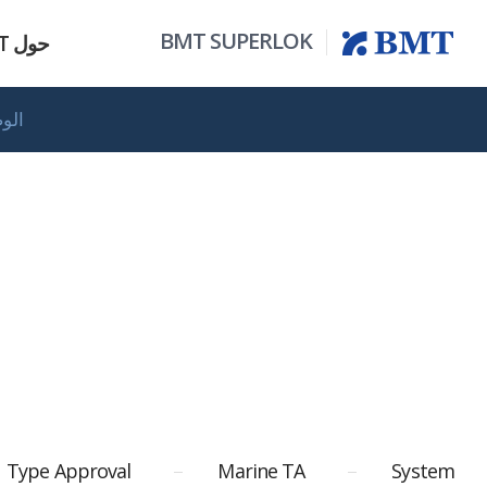
BMT SUPERLOK
حول BMT
الو
كافة المنتاجات
نظرة عامة
سلسلة الأجهزة
الوضع الحالي
مرشح
Type Approval
Marine TA
System