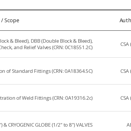
 / Scope
Auth
Block & Bleed), DBB (Double Block & Bleed),
CSA 
heck, and Relief Valves (CRN: 0C18551.2C)
ion of Standard Fittings (CRN: 0A18364.5C)
CSA 
tration of Weld Fittings (CRN: 0A19316.2c)
CSA 
") & CRYOGENIC GLOBE (1/2" to 8") VALVES
A