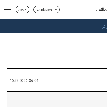
ظائف
ARA
Quick Menu
ائز
توظيف
الجوائز
إتصل بنا
غط المتوسط / العالي
نظام SKID
2026-06-01 16:58