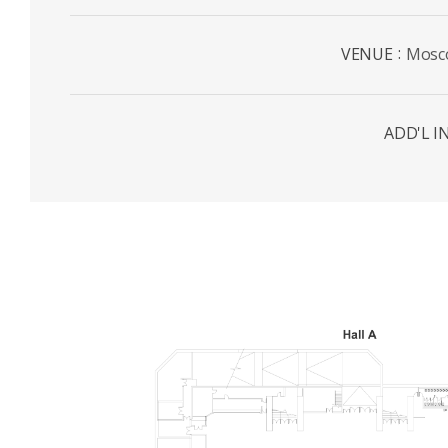
VENUE
Mosco
ADD'L I