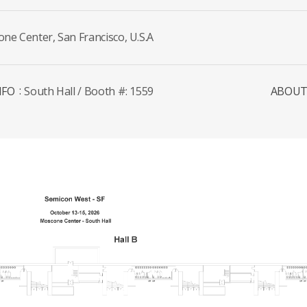
ne Center, San Francisco, U.S.A
NFO
South Hall / Booth #: 1559
ABOU