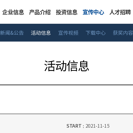
企业信息
产品介绍
投资信息
宣传中心
人才招聘
新闻&公告
活动信息
宣传视频
下载中心
获奖内容
告
表系列
人才标准
CEO 致辞
活动信息
工艺/深冷系列
主要财务信息
工作领域
可持续经营
宣传视频
BMT生活
股价信息
UHP 系列
销售网络
下载中心
招聘流
中高
活动信息
START
2021-11-15