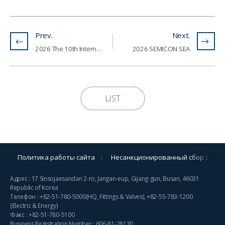
Prev.
Next.
2026 The 10th International Hydrogen and Fuel Cell Vehicle Congress (FCVC)
2026 SEMICON SEA
LIST
Политика работы сайта
Несанкционированный сбор элект
Адрес : 17 Sinsojaesandan 2-ro, Jangan-eup, Gijang-gun, Busan, 46031
Republic of Korea
Телефон :
+82-51-780-5000
(HQ, Fittings & Valves),
+82-55-783-1200
(Electric & Energy)
Факс : +82-51-780-5100
Business Registration Number : 606-81-28130