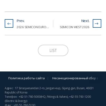
Prev.
Next.
2026 SEMICON EUROPA
SEMICON WEST 2026
LIST
Политика работы сайта
Несанкционированный сбор элект
Адрес : 17 Sinsojaesandan 2-ro, Jangan-eup, Gijang-gun, Busan, 46031
Republic of Korea
Телефон :
+82-51-780-5000
(HQ, Fittings & Valves),
+82-55-783-1200
(Electric & Energy)
Факс : +82-51-780-5100