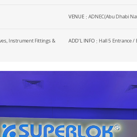
VENUE
ADNEC(Abu Dhabi Nati
ves, Instrument Fittings &
ADD'L INFO
Hall 5 Entrance /