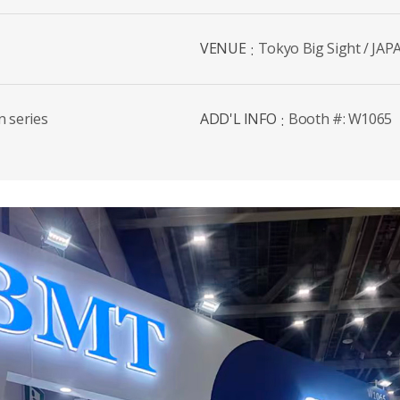
VENUE
Tokyo Big Sight / JAP
n series
ADD'L INFO
Booth #: W1065