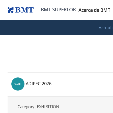
BMT SUPERLOK
Acerca de
BMT
Actual
Todos los productos
Serie instrumental
Información gen
Actualidad de 
Aspirantes
In
ADIPEC 2026
WAIT
Category
EXHIBITION