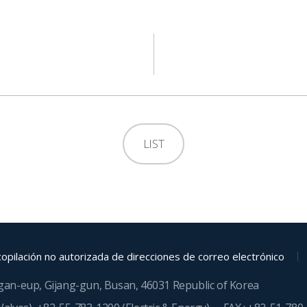
LIST
opilación no autorizada de direcciones de correo electrónico
ngan-eup, Gijang-gun, Busan, 46031 Republic of Korea