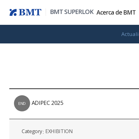
BMT SUPERLOK
Acerca de
BMT
Actual
Todos los productos
Serie instrumental
Información gen
Actualidad de 
Aspirantes
In
ADIPEC 2025
END
Category
EXHIBITION