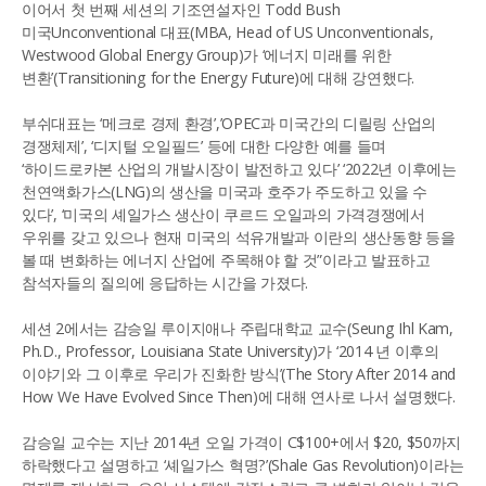
이어서 첫 번째 세션의 기조연설자인 Todd Bush
미국Unconventional 대표(MBA, Head of US Unconventionals,
Westwood Global Energy Group)가 ‘에너지 미래를 위한
변환’(Transitioning for the Energy Future)에 대해 강연했다.
부쉬대표는 ‘메크로 경제 환경’,’OPEC과 미국간의 디릴링 산업의
경쟁체제’, ‘디지털 오일필드’ 등에 대한 다양한 예를 들며
‘하이드로카본 산업의 개발시장이 발전하고 있다’ ‘2022년 이후에는
천연액화가스(LNG)의 생산을 미국과 호주가 주도하고 있을 수
있다’, ‘미국의 셰일가스 생산이 쿠르드 오일과의 가격경쟁에서
우위를 갖고 있으나 현재 미국의 석유개발과 이란의 생산동향 등을
볼 때 변화하는 에너지 산업에 주목해야 할 것”이라고 발표하고
참석자들의 질의에 응답하는 시간을 가졌다.
세션 2에서는 감승일 루이지애나 주립대학교 교수(Seung Ihl Kam,
Ph.D., Professor, Louisiana State University)가 ‘2014 년 이후의
이야기와 그 이후로 우리가 진화한 방식’(The Story After 2014 and
How We Have Evolved Since Then)에 대해 연사로 나서 설명했다.
감승일 교수는 지난 2014년 오일 가격이 C$100+에서 $20, $50까지
하락했다고 설명하고 ‘셰일가스 혁명?’(Shale Gas Revolution)이라는