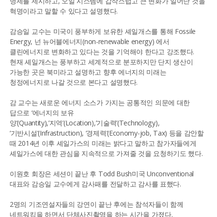
명제를 제시하고, 오일 시스템에 갑작스럽고 큰 변화가 일어난 것을
혁명이라고 말할 수 있다고 설명했다.
감승일 교수는 미국이 풍부하게 보유한 셰일개스를 통해 Fossile
Energy, 넌 뉴어블에너지(non-renewable energy) 에서
클린에너지로 변화하고 있다는 것을 기억해야 한다고 강조했다.
현재 셰일개스는 풍부하고 세계적으로 분포하지만 단지 생산이
가능한 곳은 북미라고 설명하고 향후 에너지의 미래는
청정에너지로 나갈 것으로 본다고 설명했다.
감 교수는 새로운 에너지 소스가 가지는 공통적인 의문에 대한
답으로 ‘에너지의 보유
양’(Quantity),’지역’(Location),’기술력’(Technology),
‘기반시설’(Infrastruction), ‘경제력’(Economy-job, Tax) 등을 감안할
때 2014년 이후 셰일가스의 미래는 밝다고 말하고 참가자들에게
셰일가스에 대한 관심을 지속적으로 가져줄 것을 요청하기도 했다.
이원호 회장은 세션이 끝난 후 Todd Bush미국 Unconventional
대표와 감승일 교수에게 감사패를 전달하고 감사를 표했다.
2명의 기조연설자들의 강연이 끝난 후에는 참석자들이 함께
네트워킹을 하면서 단체사진촬영을 하는 시간을 가졌다.