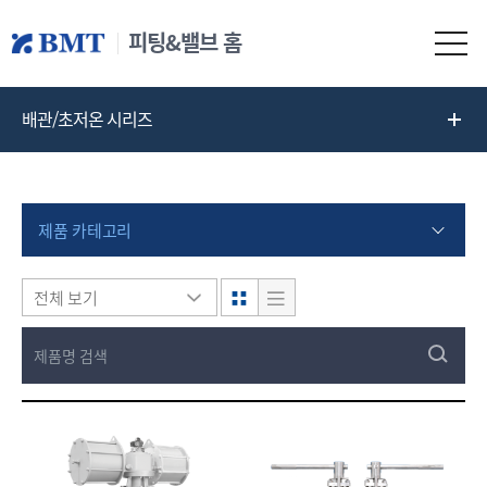
피팅&밸브 홈
배관/초저온 시리즈
제품 카테고리