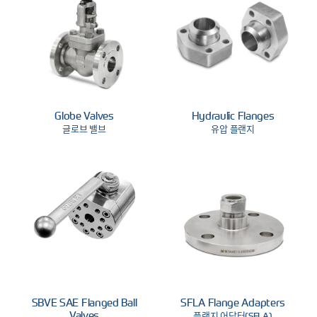
Globe Valves
Hydraulic Flanges
글로브 밸브
유압 플랜지
SBVE SAE Flanged Ball
SFLA Flange Adapters
Valves
플랜지 어답터(SFLA)