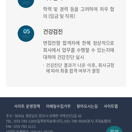
STEP.
학력 및 경력 등을 고려하여 처우 협
의 (임금 및 직위)
건강검진
STEP.
면접전형 합격자에 한해 정상적으로
회사에서 업무를 수행할 수 있는지에
대하여 건강진단 실시
건강진단 결과가 나온 이후, 회사규정
에 따라 최종 합격 여부가 결정
사이트 운영정책
이메일수집거부
찾아오시는길
사이트맵
주소 : 50561 경상남도 양산시 상북면 석계산단2길 43
TEL :
055-783-1200
(일렉트릭&에너지),
051-780-5000
(본사, 피팅&밸브)
FAX : 055-783-1111
문의
사업자 등록번호 : 606-81-28130