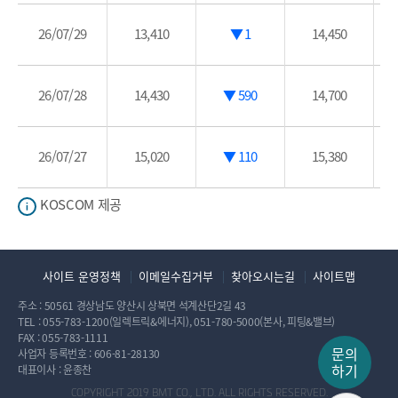
26/07/29
13,410
▼ 1
14,450
26/07/28
14,430
▼ 590
14,700
26/07/27
15,020
▼ 110
15,380
KOSCOM 제공
사이트 운영정책
이메일수집거부
찾아오시는길
사이트맵
주소 : 50561 경상남도 양산시 상북면 석계산단2길 43
TEL :
055-783-1200
(일렉트릭&에너지),
051-780-5000
(본사, 피팅&밸브)
FAX : 055-783-1111
문의
사업자 등록번호 : 606-81-28130
하기
대표이사 : 윤종찬
COPYRIGHT 2019 BMT CO., LTD. ALL RIGHTS RESERVED.