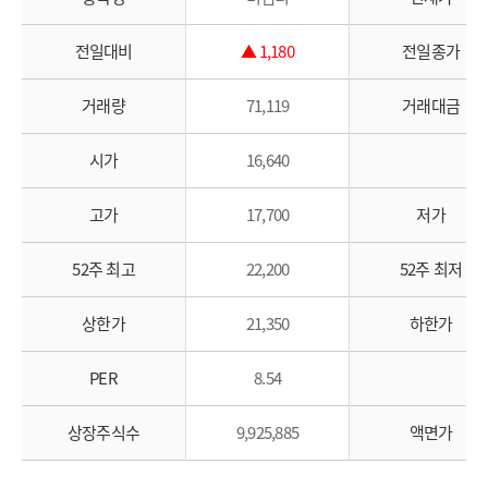
전일대비
▲ 1,180
전일종가
거래량
71,119
거래대금
시가
16,640
고가
17,700
저가
52주 최고
22,200
52주 최저
상한가
21,350
하한가
PER
8.54
상장주식수
9,925,885
액면가