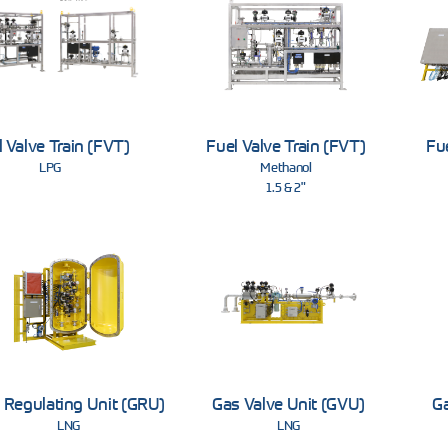
 Valve Train (FVT)
Fuel Valve Train (FVT)
Fue
LPG
Methanol
1.5 & 2"
 Regulating Unit (GRU)
Gas Valve Unit (GVU)
Ga
LNG
LNG