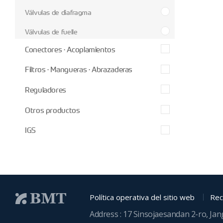
Válvulas de diafragma
Válvulas de fuelle
Conectores · Acoplamientos
Filtros · Mangueras · Abrazaderas
Reguladores
Otros productos
IGS
Política operativa del sitio web
Rec
Address : 17 Sinsojaesandan 2-ro, Ja