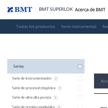
BMT SUPERLOK
Acerca de
BMT
Todos los productos
Serie instrumental
Se
Todos los productos
Serie instrumental
Información gen
Actualidad de 
Aspirantes
In
Series
Serie de instrumentación
Serie de proceso/criogénica
Serie de ultra alta pureza
Serie de presión media/alta