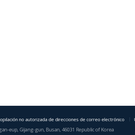
opilación no autorizada de direcciones de correo electrónico
ngan-eup, Gijang-gun, Busan, 46031 Republic of Korea