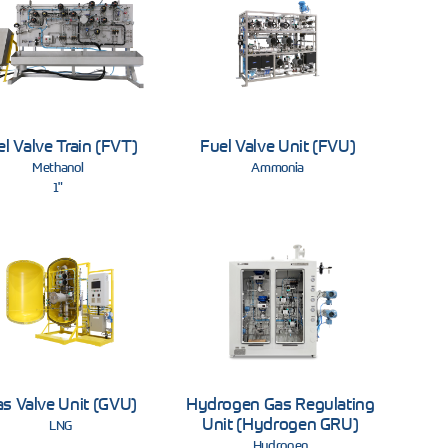
l Valve Train (FVT)
Fuel Valve Unit (FVU)
Methanol
Ammonia
1"
s Valve Unit (GVU)
Hydrogen Gas Regulating
Unit (Hydrogen GRU)
LNG
Hydrogen