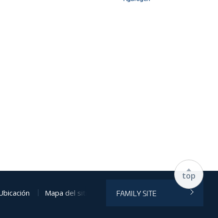
top
Ubicación
Mapa del sitio web
FAMILY SITE